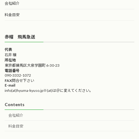
会社紹介
料金目安
赤帽 飛馬急送
代表
石井 穣
所在地
東京都練馬区大泉学園町 6-30-23
電話番号
090-3332-1072
FAX
問合せ下さい
E-mail
info(at)hyuma-kyuso.jp※(at)は＠に変えてください。
Contents
会社紹介
料金目安