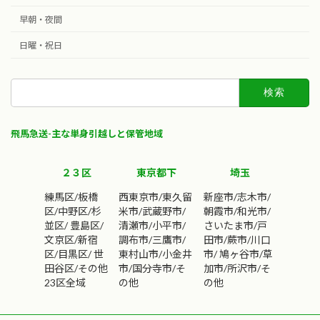
早朝・夜間
日曜・祝日
検
索:
飛馬急送-主な単身引越しと保管地域
２３区
東京都下
埼玉
練馬区/板橋
西東京市/東久留
新座市/志木市/
区/中野区/杉
米市/武蔵野市/
朝霞市/和光市/
並区/ 豊島区/
清瀬市/小平市/
さいたま市/戸
文京区/新宿
調布市/三鷹市/
田市/蕨市/川口
区/目黒区/ 世
東村山市/小金井
市/ 鳩ヶ谷市/草
田谷区/その他
市/国分寺市/そ
加市/所沢市/そ
23区全域
の他
の他