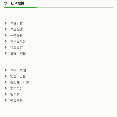
サービス概要
単身引越
単品配送
一時保管
不用品処分
料金目安
日曜・祝日
早朝・夜間
緊急・当日
長距離・引越
エアコン
梱包材
荷主同乗