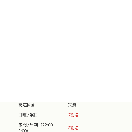
日曜・祭日・早朝・夜間
の料金は通常より割増になります。
•日曜・祭日は
２割増
になります。 •夜間・早朝（ＰＭ１０：００～
ＡＭ５：００）は
３割増
になります。
※夜間・早朝又は空き状況により、お受け出来ない場合もございま
すのでご了承下さい。
※重量物・物量(個数)が多い場合は
引越し
扱いにさせて頂きます。
単品配送｜緊急配送｜早朝・夜間｜日曜・際日
参考料金
基本料金（
20km以内）
5,500円～
1-50ｋｍ
5,500～13,000円
51-100ｋｍ
13,500～22,500円
101ｋｍ以上
23,000円～
高速料金
実費
日曜 / 祭日
2割増
夜間 / 早朝（22:00-
3割増
5:00）