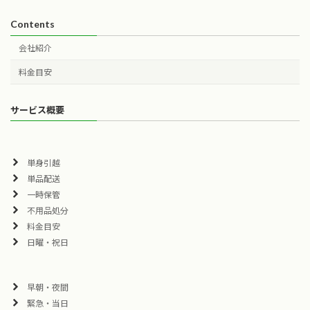
Contents
会社紹介
料金目安
サービス概要
単身引越
単品配送
一時保管
不用品処分
料金目安
日曜・祝日
早朝・夜間
緊急・当日