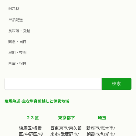
新潟
山梨
長野
甲信越
梱包材
63,000～
34,000～
47,000～
静岡
愛知
岐阜
単品配送
東海
42,000～
71,000～
77,000～
長距離・引越
和歌山
滋賀
京都
奈良
115,000
関西
1
93,000～
94,000～
98,000～
緊急・当日
～
大阪
兵庫
早朝・夜間
103,000
106,000
関西
2
～
～
日曜・祝日
鳥取
島根
127,000
140,000
山陰
～
～
検
索:
岡山
広島
山口
126,000
149,000
171,000
山陽
～
～
～
飛馬急送-主な単身引越しと保管地域
徳島
香川
島根
愛媛
131,000
140,000
140,000
161,000
四国
～
～
～
～
２３区
東京都下
埼玉
福岡
佐賀
長崎
熊本
九州
（北
練馬区/板橋
西東京市/東久留
新座市/志木市/
200,000
206,000
219,000
213,000
部）
区/中野区/杉
米市/武蔵野市/
朝霞市/和光市/
～
～
～
～