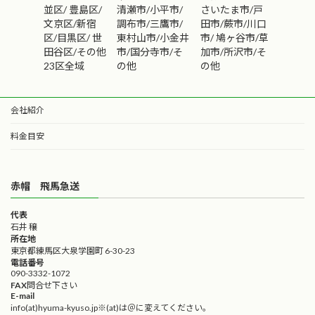
並区/ 豊島区/
清瀬市/小平市/
さいたま市/戸
大分
宮崎
鹿児島
文京区/新宿
調布市/三鷹市/
田市/蕨市/川口
九州
（北
220,000
240,000
240,000
部）+南
区/目黒区/ 世
東村山市/小金井
市/ 鳩ヶ谷市/草
～
～
～
田谷区/その他
市/国分寺市/そ
加市/所沢市/そ
090-3332-1072
23区全域
の他
の他
会社紹介
料金目安
赤帽 飛馬急送
代表
石井 穣
所在地
東京都練馬区大泉学園町 6-30-23
電話番号
090-3332-1072
FAX
問合せ下さい
E-mail
info(at)hyuma-kyuso.jp※(at)は＠に変えてください。