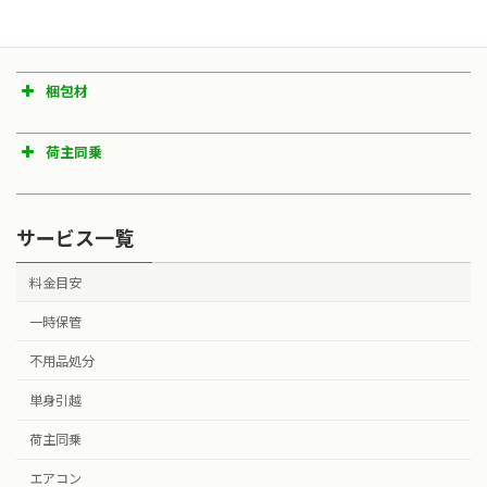
１台（4m³）
￥540
￥16,200～
処分対象例
料金
夜間 / 早朝 22:00-5:00
３割増
101ｋｍ以上
23,000円～
長距離｜地方チャーター便
3/4台（3m³）
￥405
￥12,150～
冷蔵庫
5,000円～
長距離
(地方チャーター)便
高速料金
実費
地域：料
地域：料
地域：料
地域：料
国内のみ
１/2台
洗濯機
3,000円～
金1
金2
金3
金4
￥270
￥8,100～
梱包材
日曜 / 祭日
2割増
（2m³）
北海道
液晶TV
2,000円～
夜間 / 早朝（22:00-
貸出アイテム
料金
205,000
北海道
3割増
5:00）
～
荷主同乗
ブラウン管TV
3,000円～
布団袋
無料
青森
秋田
岩手
長距離
当社独自のサービス［ 無料 ］
人数
エアコン
5,500円～
127,000
110,000
100,000
北東北
ハンガーボックス
無料
～
～
～
助手席に荷主様が同乗いただけます
１名様
3,300円～ (ノート：
サービス一覧
パソコンセット
ベッドマット袋
無料
宮城
山形
福島
1,000円～）
南
東北
72,000～
74,000～
60,000～
【有料】段ボール
料金目安
富山
石川
福井
北陸
79,000～
88,000～
97,000～
一時保管
茨城
栃木
北関東
不用品処分
33,000～
33,000～
首都圏
単身引越
東京 (
引
埼玉
千葉
群馬
神奈川
越し
を参
荷主同乗
17,800～
21,000～
28,500～
20,000～
照下さ
い)
エアコン